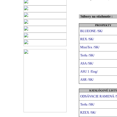
Súbory na stiahnutie :
PROSPEKTY
BLUEONE /SK/
REX /SK/
MiniTex /SK/
Terfu /SK/
ASA /SK/
ASU 1 /Eng/
ASR /SK/
KATALÓGOVÉ LISTY
ODSÁVACIE RAMENÁ /
Terfu /SK/
RZEX /SK/